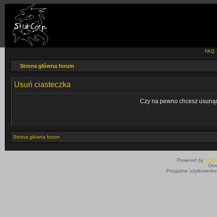
FAQ
Strona główna forum
Usuń ciasteczka
Czy na pewno chcesz usunąć 
Strona główna forum
Powered by
php
Des
Przyjazne użytkowniko