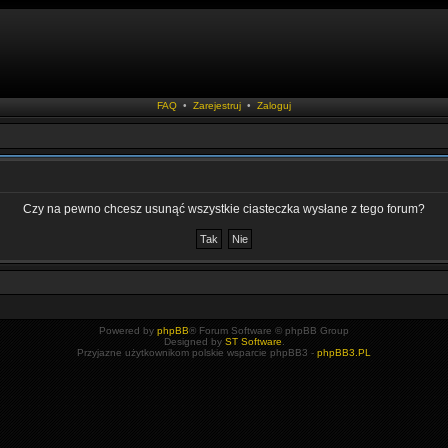
FAQ
•
Zarejestruj
•
Zaloguj
Czy na pewno chcesz usunąć wszystkie ciasteczka wysłane z tego forum?
Powered by
phpBB
® Forum Software © phpBB Group
Designed by
ST Software
.
Przyjazne użytkownikom polskie wsparcie phpBB3 -
phpBB3.PL