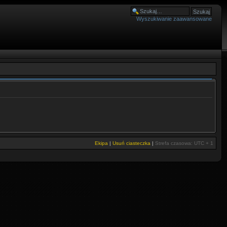
Wyszukiwanie zaawansowane
Ekipa
|
Usuń ciasteczka
|
Strefa czasowa: UTC + 1