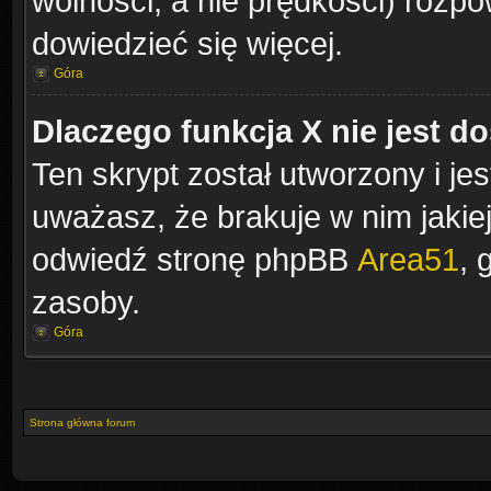
wolności, a nie prędkości) rozpow
dowiedzieć się więcej.
Góra
Dlaczego funkcja X nie jest d
Ten skrypt został utworzony i je
uważasz, że brakuje w nim jakiejś
odwiedź stronę phpBB
Area51
, 
zasoby.
Góra
Strona główna forum